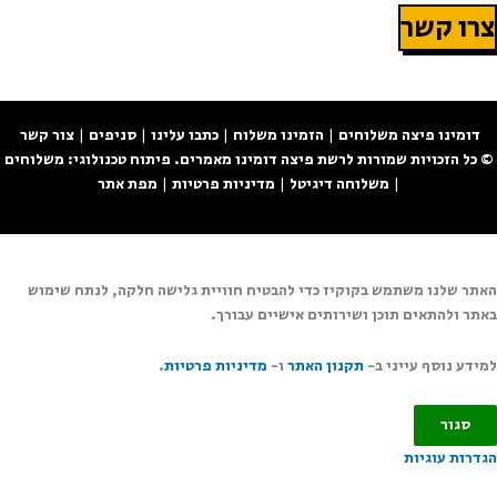
צרו קשר
דומינו פיצה משלוחים
|
הזמינו משלוח
|
כתבו עלינו
|
סניפים
|
צור קשר
© כל הזכויות שמורות לרשת
פיצה דומינו
מאמרים
. פיתוח
טכנולוגי:
משלוחים
|
משלוחה דיגיטל
|
מדיניות פרטיות
|
מפת אתר
האתר שלנו משתמש בקוקיז כדי להבטיח חוויית גלישה חלקה, לנתח שימוש
באתר ולהתאים תוכן ושירותים אישיים עבורך.
למידע נוסף עייני ב-
תקנון האתר
ו-
מדיניות פרטיות
.
סגור
הגדרות עוגיות