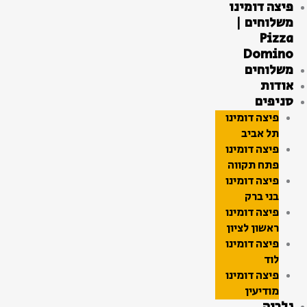
פיצה דומינו
ילוג
משלוחים |
תוכן
Pizza
Domino
משלוחים
אודות
סניפים
פיצה דומינו
תל אביב
פיצה דומינו
פתח תקווה
פיצה דומינו
בני ברק
פיצה דומינו
ראשון לציון
פיצה דומינו
לוד
פיצה דומינו
מודיעין
גלריה